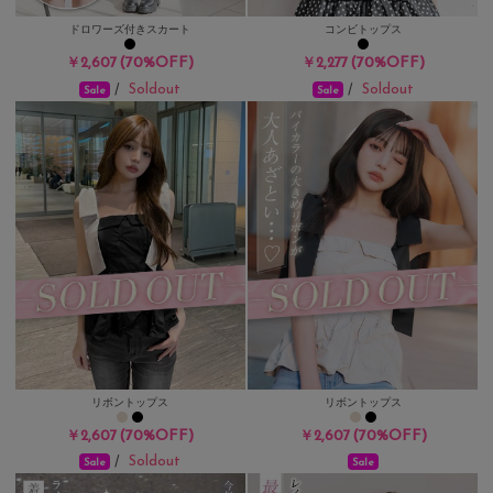
ドロワーズ付きスカート
コンビトップス
(70%OFF)
(70%OFF)
￥2,607
￥2,277
Soldout
Soldout
/
/
Sale
Sale
リボントップス
リボントップス
(70%OFF)
(70%OFF)
￥2,607
￥2,607
Soldout
/
Sale
Sale