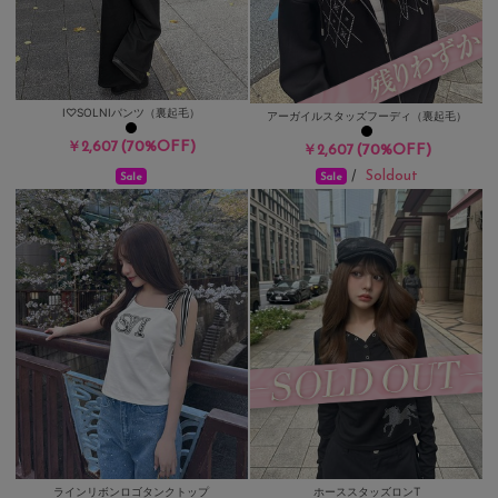
I♡SOLNIパンツ（裏起毛）
アーガイルスタッズフーディ（裏起毛）
(70%OFF)
￥2,607
(70%OFF)
￥2,607
Soldout
/
Sale
Sale
ラインリボンロゴタンクトップ
ホーススタッズロンT