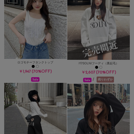
ロゴモチーフタンクトップ
I♡SOLNIフーディ（裏起毛）
(70%OFF)
￥1,947
(70%OFF)
￥2,607
/
残りわずか
Sale
Sale