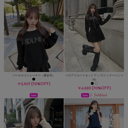
パールロゴトレーナー（裏起毛）
ベロアスカートセットアップ(インナーパンツ
付)
(70%OFF)
￥2,607
(70%OFF)
￥4,620
Soldout
/
Sale
Sale