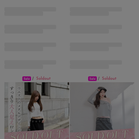
Soldout
Soldout
/
/
Sale
Sale