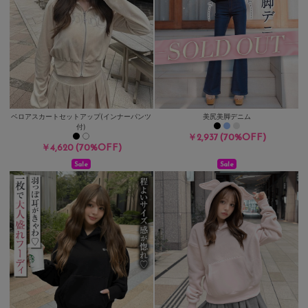
ベロアスカートセットアップ(インナーパンツ
美尻美脚デニム
付)
(70%OFF)
￥2,937
(70%OFF)
￥4,620
Sale
Sale