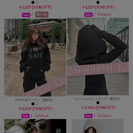
(70%OFF)
(70%OFF)
￥2,277
￥2,277
Soldout
/
/
残り5点
Sale
Sale
エンジェルセットアップ（裏起毛）
I♡SOLNIフーディ（裏起毛）
(70%OFF)
￥3,960
(70%OFF)
￥2,607
Soldout
Soldout
/
/
Sale
Sale