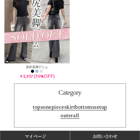
美尻美脚デニム
(70%OFF)
￥2,937
Category
tops
onepiece
skirt
bottoms
setup
outer
all