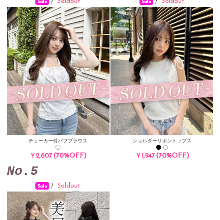
Soldout
Soldout
/
/
Sale
Sale
チョーカー付パフブラウス
ショルダーリボントップス
(70%OFF)
(70%OFF)
￥2,607
￥1,947
No.5
Soldout
/
Sale