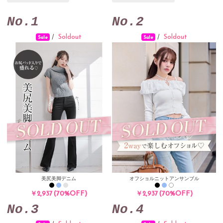
No.1
No.2
Soldout
Soldout
/
/
Sale
Sale
美尻美脚デニム
オフショルニットアンサンブル
(70%OFF)
(70%OFF)
￥2,937
￥2,937
No.3
No.4