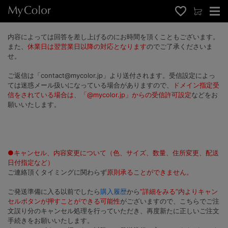
内容によっては回答を差し上げるのにお時間を頂くこともございます。
また、
休業日は翌営業日以降の対応となります
のでご了承くださいま
せ。
ご返信は「contact@mycolor.jp」より送付されます。受信設定によっ
ては迷惑メール扱いになっている場合がありますので、
ドメイン指定受
信をされている場合は、「@mycolor.jp」からの受信許可設定
などをお
願いいたします。
●キャンセル、内容変更について（色、サイズ、数量、住所変更、配送
日付指定など）
ご連絡頂くタイミングに関わらず
原則承ることができません。
ご発送準備に入る以前でしたら
購入履歴
から
”詳細をみる”内よりキャン
セルボタンが押すことができる可能性
がございますので、こちらでご注
文誤り分のキャンセル処理を行っていただき、再度新たに正しいご注文
手続きをお願いいたします。