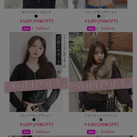
ホーススタッズロンT
ドレープロングTシャツ
(70%OFF)
(70%OFF)
￥2,277
￥2,277
Soldout
Soldout
/
/
Sale
Sale
ドレープロングTシャツ
ファーニットジャケット
(70%OFF)
(70%OFF)
￥2,277
￥5,610
Soldout
Soldout
/
/
Sale
Sale