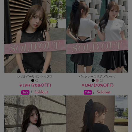
ショルダーリボントップス
バックレースリボンTシャツ
(70%OFF)
(70%OFF)
￥1,947
￥1,947
Soldout
Soldout
/
/
Sale
Sale