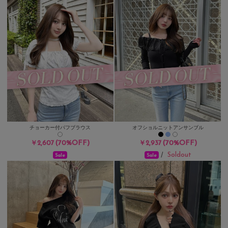
チョーカー付パフブラウス
オフショルニットアンサンブル
(70%OFF)
(70%OFF)
￥2,607
￥2,937
Soldout
/
Sale
Sale