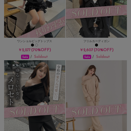
ワンショルビッグトップス
フリルカーディガン
(70%OFF)
(70%OFF)
￥2,277
￥2,607
Soldout
Soldout
/
/
Sale
Sale