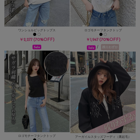
ワンショルビッグトップス
ロゴモチーフタンクトップ
(70%OFF)
(70%OFF)
￥2,277
￥1,947
/
残りわずか
Sale
Sale
ロゴモチーフタンクトップ
アーガイルスタッズフーディ（裏起毛）