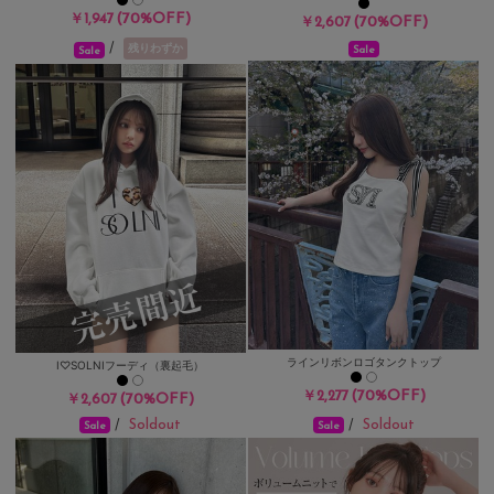
(70%OFF)
￥1,947
(70%OFF)
￥2,607
/
残りわずか
Sale
Sale
ラインリボンロゴタンクトップ
I♡SOLNIフーディ（裏起毛）
(70%OFF)
￥2,277
(70%OFF)
￥2,607
Soldout
Soldout
/
/
Sale
Sale