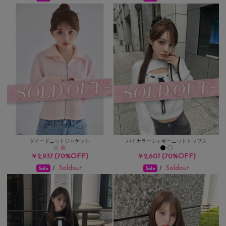
ツイードニットジャケット
バイカラーシャギーニットトップス
(70%OFF)
(70%OFF)
￥2,937
￥2,607
Soldout
Soldout
/
/
Sale
Sale