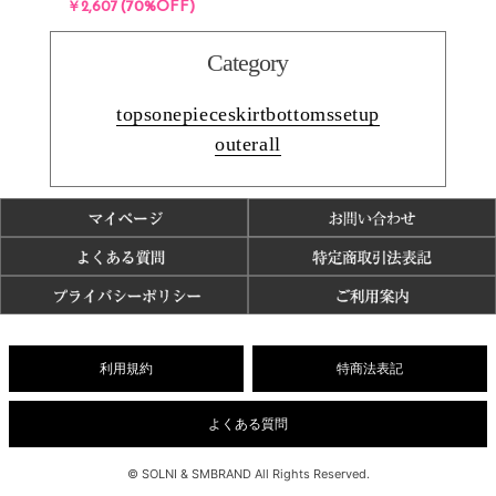
(70%OFF)
￥2,607
Category
tops
onepiece
skirt
bottoms
setup
outer
all
利用規約
特商法表記
よくある質問
© SOLNI & SMBRAND All Rights Reserved.