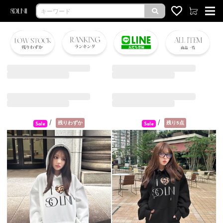
/
/
残りわずか
残り5点
Sale
Sale