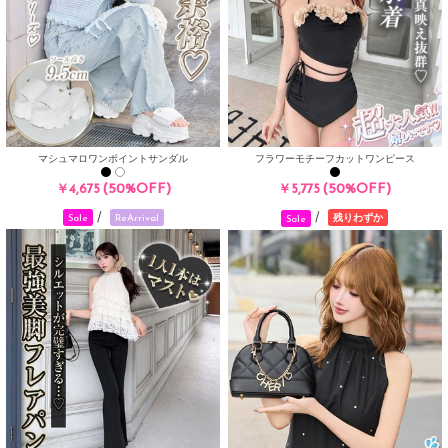
マシュマロワンポイントサンダル
フラワーモチーフカットワンピース
(50%OFF)
(50%OFF)
￥4,675
￥5,775
/
/
残りわずか
Sale
ReArrival
Sale