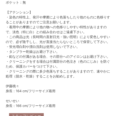
ポケット：無
【アテンション】
・染色の特性上、発汗や摩擦により色落ちしたり他のものに色移りす
ることがありますのでご注意お願いします。
・着用中の摩擦により他の物への色移りしやすい特性がありますの
で、淡色（特に白）との組み合わせはご遠慮下さい。
・この商品は光（長時間の直射日光・強い照明）により変色しやすい
ので、必ず陰干しし、光が直接当たらないところで保管して下さい。
・蛍光増白剤や漂白洗剤は使用しないで下さい。
・タンブラー乾燥はお避け下さい。
・釦などの付属がある場合、その部分へのアイロンはお避け下さい。
・クリーニングをする場合は付属部分の色泣き（色のにじみ）を防ぐ
ため、保護カバーをつけて下さい。
・クリーニングの際に多少色落ちすることがありますので、速やかに
処理（脱水・乾燥）することをお勧めします。
伊藤桃々
身長：164 cm/フリーサイズ着用
せいせい
身長：166 cm/フリーサイズ着用
スタッフレビュー