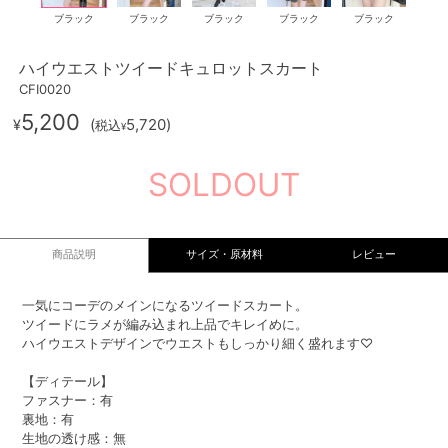
ブラック
ブラック
ブラック
ブラック
ブラック
ハイウエストツイードキュロットスカート
CFI0020
5,200
(
5,720
)
¥
税込
¥
SOLDOUT
商品説明
サイズ・原材料
レビュー
一気にコーデのメインになるツイードスカート。
ツイードにラメが編み込まれ上品でキレイめに。
ハイウエストデザインでウエストもしっかり細く盛れます♡
【ディテール】
ファスナー：有
裏地：有
生地の透け感：無