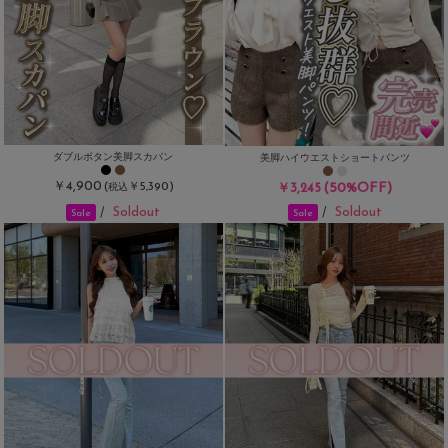
ダブルボタン美脚スカパン
美脚ハイウエストショートパンツ
￥4,900
(
￥5,390)
(50%OFF)
￥3,245
税込
Soldout
Soldout
/
/
Sale
Sale