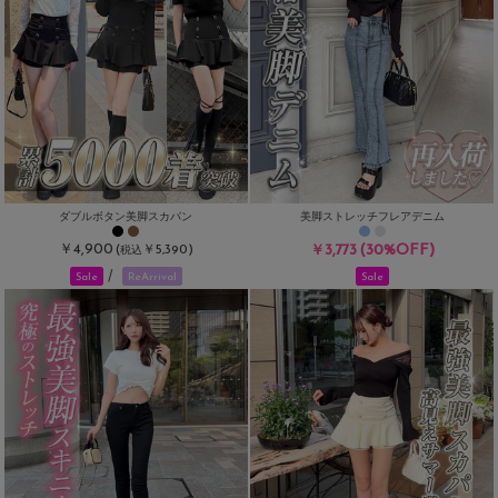
ダブルボタン美脚スカパン
美脚ストレッチフレアデニム
￥4,900
(30%OFF)
(
￥5,390)
￥3,773
税込
/
Sale
ReArrival
Sale