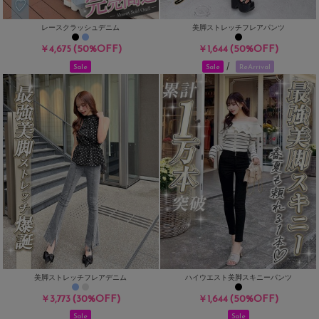
レースクラッシュデニム
美脚ストレッチフレアパンツ
(50%OFF)
(50%OFF)
￥4,675
￥1,644
/
Sale
Sale
ReArrival
美脚ストレッチフレアデニム
ハイウエスト美脚スキニーパンツ
(30%OFF)
(50%OFF)
￥3,773
￥1,644
Sale
Sale