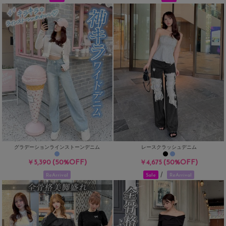
グラデーションラインストーンデニム
レースクラッシュデニム
(50%OFF)
(50%OFF)
￥5,390
￥4,675
/
ReArrival
Sale
ReArrival