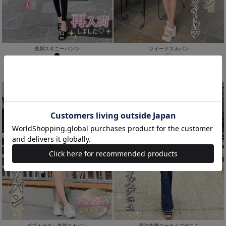
美脚スキニーパンツ
ツイードスカパン
(50%OFF)
(50%OFF)
￥1,644
￥3,245
ReArrival
Sale
ダブルボタン美脚スカパン
最強美脚ローライズデニム