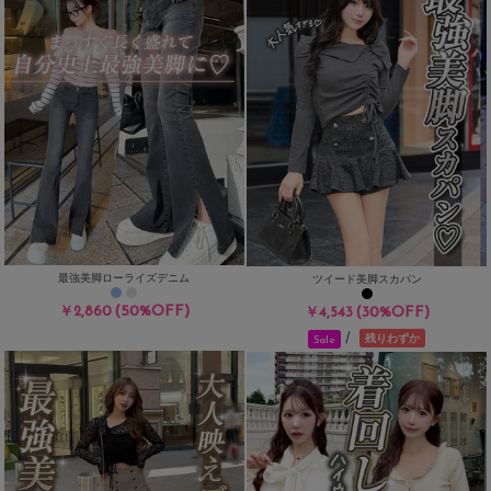
最強美脚ローライズデニム
ツイード美脚スカパン
(50%OFF)
￥2,860
(30%OFF)
￥4,543
/
残りわずか
Sale