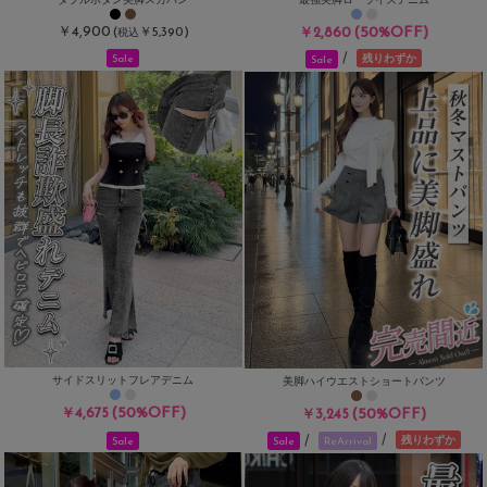
￥4,900
(50%OFF)
(
￥5,390)
￥2,860
税込
/
残りわずか
Sale
Sale
サイドスリットフレアデニム
美脚ハイウエストショートパンツ
(50%OFF)
￥4,675
(50%OFF)
￥3,245
/
/
残りわずか
Sale
Sale
ReArrival