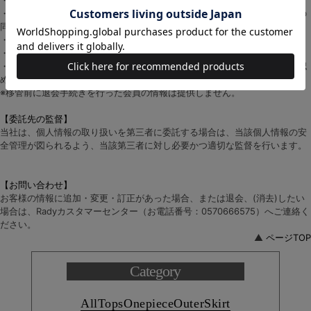
・人の生命、身体又は財産の保護のために必要がある場合であって、本人の
同意を得ることが困難である場合
・官公庁等の公的機関から法令に基づき開示を求められた場合
・業務委託を行う場合
・事前に時期・運営元を会員通知のうえで、当社サービスの運営を当社が認
める第三者に移管する場合
※移管前に退会手続きを行った会員の情報は提供しません。
【委託先の監督】
当社は、個人情報の取り扱いを第三者に委託する場合は、当該個人情報の安
全管理が図られるよう、当該第三者に対し必要かつ適切な監督を行います。
【お問い合わせ】
お客様の情報に追加・変更・訂正があった場合、または退会、(消去)したい
場合は、Radyカスタマーセンター（お電話番号：0570666575）へご連絡く
ださい。
▲
ページTOP
Category
All
Tops
Onepiece
Outer
Skirt