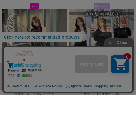
Sale
ReArrival
美脚ストレッチフレアデニム
ダブルボタン美脚スカパン
(30%OFF)
￥4,900
￥3,773
(
￥5,390)
税込
/
Sale
Sale
ReArrival