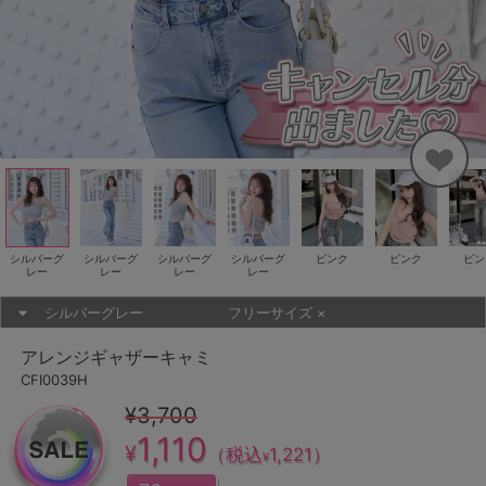
シルバーグ
シルバーグ
シルバーグ
シルバーグ
ピンク
ピンク
ピン
レー
レー
レー
レー
シルバーグレー
フリーサイズ
×
アレンジギャザーキャミ
CFI0039H
¥3,700
1,110
¥
（税込
1,221
）
¥