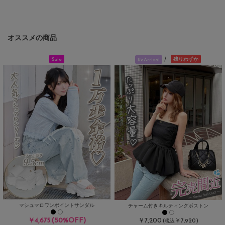
オススメの商品
/
残りわずか
Sale
ReArrival
マシュマロワンポイントサンダル
チャーム付きキルティングボストン
(50%OFF)
￥4,675
￥7,200
(
￥7,920)
税込