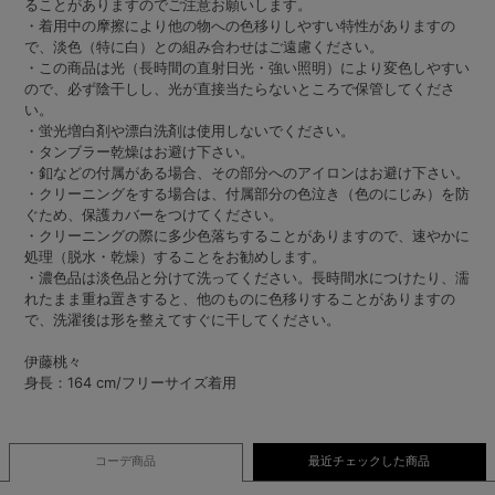
ることがありますのでご注意お願いします。
・着用中の摩擦により他の物への色移りしやすい特性がありますの
で、淡色（特に白）との組み合わせはご遠慮ください。
・この商品は光（長時間の直射日光・強い照明）により変色しやすい
ので、必ず陰干しし、光が直接当たらないところで保管してくださ
い。
・蛍光増白剤や漂白洗剤は使用しないでください。
・タンブラー乾燥はお避け下さい。
・釦などの付属がある場合、その部分へのアイロンはお避け下さい。
・クリーニングをする場合は、付属部分の色泣き（色のにじみ）を防
ぐため、保護カバーをつけてください。
・クリーニングの際に多少色落ちすることがありますので、速やかに
処理（脱水・乾燥）することをお勧めします。
・濃色品は淡色品と分けて洗ってください。長時間水につけたり、濡
れたまま重ね置きすると、他のものに色移りすることがありますの
で、洗濯後は形を整えてすぐに干してください。
伊藤桃々
身長：164 cm/フリーサイズ着用
コーデ商品
最近チェックした商品