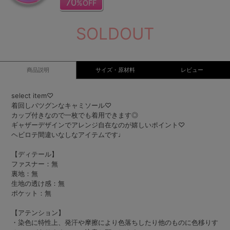
70
%OFF
SOLDOUT
商品説明
サイズ・原材料
レビュー
select item♡
着回しバツグンなキャミソール♡
カップ付きなので一枚でも着用できます◎
ギャザーデザインでアレンジ自在なのが嬉しいポイント♡
ヘビロテ間違いなしなアイテムです♩
【ディテール】
ファスナー：無
裏地：無
生地の透け感：無
ポケット：無
【アテンション】
・染色に特性上、発汗や摩擦により色落ちしたり他のものに色移りす