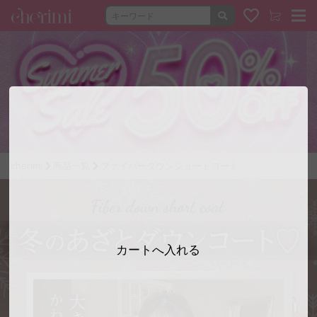
cherimi
商品一覧
ファイバーダウンショートコート
カートへ入れる