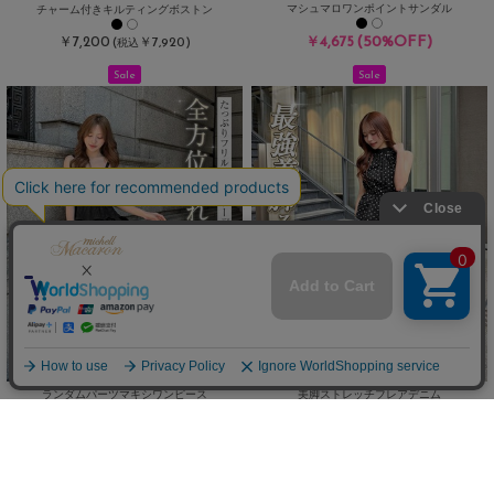
マシュマロワンポイントサンダル
チャーム付きキルティングボストン
(50%OFF)
￥7,200
￥4,675
(
￥7,920)
税込
Sale
Sale
ランダムパーツマキシワンピース
美脚ストレッチフレアデニム
(50%OFF)
(30%OFF)
￥4,675
￥3,773
/
ReArrival
Sale
ReArrival