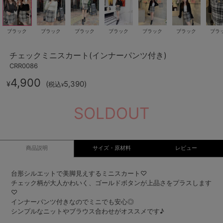
ブラック
ブラック
ブラック
ブラック
ブラック
ブラック
ブラ
チェックミニスカート(インナーパンツ付き)
CRR0086
4,900
(
5,390
)
¥
税込
¥
SOLDOUT
商品説明
サイズ・原材料
レビュー
台形シルエットで美脚見えするミニスカート♡
チェック柄が大人かわいく、ゴールドボタンが上品さをプラスします
♡
インナーパンツ付きなのでミニでも安心◎
シンプルなニットやブラウス合わせがオススメです♪