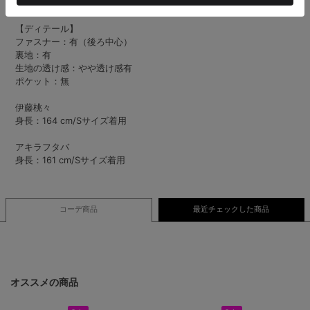
デートやお出かけにぴったりな1枚です♪
【ディテール】
ファスナー：有（後ろ中心）
裏地：有
生地の透け感：やや透け感有
ポケット：無
伊藤桃々
身長：164 cm/Sサイズ着用
アキラフタバ
身長：161 cm/Sサイズ着用
コーデ商品
最近チェックした商品
オススメの商品