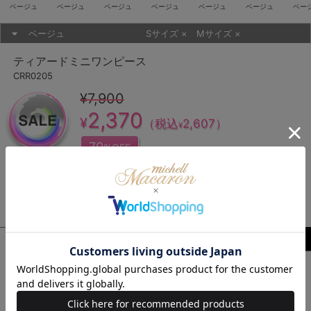
ベージュ
ベージュ
ベージュ
ベージュ
ベージュ
ベージュ
ベー
ベージュ
Sサイズ
×
Mサイズ
×
ティアードミニワンピース
CRR0205
¥7,900
2,370
¥
（税込
2,607
）
¥
70
%OFF
SOLDOUT
商品説明
サイズ・原材料
レビュー
ティアードがかわいいミニワンピ♡
シフォン素材×デコルテのシースルーが涼しげ♪
バックリボンもかわいくて女っぽく盛れます♡