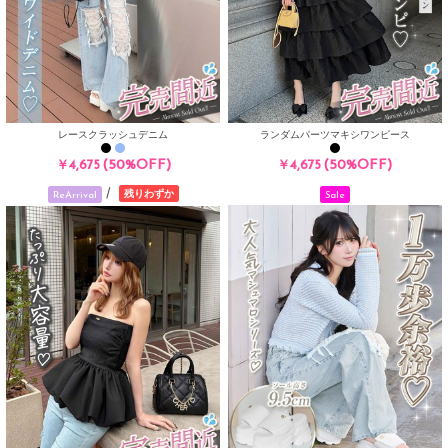
レースクラッシュデニム
ランダムパーツマキシワンピース
(50%OFF)
(50%OFF)
￥4,675
￥4,675
/
残りわずか
Sale
ReArrival