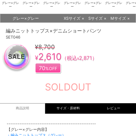
グレー×グレ
グレー×グレ
グレー×グレ
グレー×グレ
グレー×グレ
グレー×グレ
グレー
ー
ー
ー
ー
ー
ー
ー
グレー×グレー
XSサイズ
×
Sサイズ
×
Mサイズ
×
編みニットトップス×デニムショートパンツ
SET046
¥8,700
2,610
¥
（税込
2,871
）
¥
70
%OFF
SOLDOUT
商品説明
サイズ・原材料
レビュー
-------------------------------------------------
【グレー×グレー内容】
・編みニットトップス（グレー）