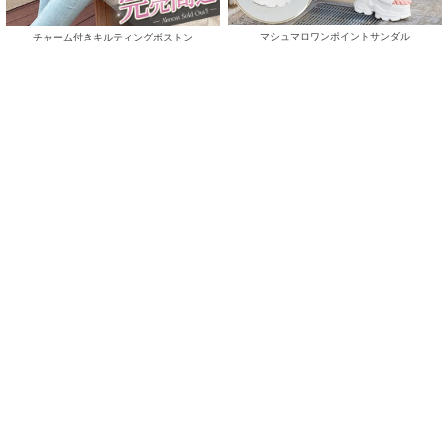
マシュマロワンポイントサンダル
チャーム付きキルティングボストン
(50%OFF)
￥7,200
￥4,675
(
￥7,920)
税込
/
Sale
ReArrival
Sale
美脚ストレッチフレアパンツ
美脚ストレッチフレアデニム
(50%OFF)
(30%OFF)
￥1,644
￥3,773
/
/
残りわずか
Sale
ReArrival
Sale