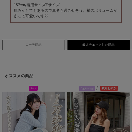
157cm/着用サイズFサイズ
厚みがとてもあるので真冬も過ごせそう。袖のボリュームが
あって可愛いです♡
コーデ商品
最近チェックした商品
オススメの商品
/
残りわずか
Sale
ReArrival