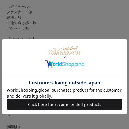
【ディテール】
ファスナー：無
裏地：無
生地の透け感：無
ポケット：無
【アテンション】
この製品はニット製品の為、
素材の特性上着用の際、毛玉が出来る可能性がございます。
お手入方法/着用方法など付属のアテンションに
記載がございます。
洗濯表示含め必ずご確認の上、お取り扱い下さい。
この製品は色が何色も用いれられたデザインです。色移り,色泣きの
原因となりますので下記の点にご注意下さい。
●雨などに打たれた場合、濡れた状態でバッグ等に押し込んだままに
したり、重ね置きなどしないで下さい。
●水洗いの出来る製品でもつけ置きはしないでください。
●付属のアテンションと洗濯表示を必ずご確認の上お取り扱い下さ
い。
伊藤桃々