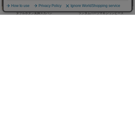
ダブルボタン美脚スカパン
ランダムパーツマキシワンピース
￥4,900
(50%OFF)
(
￥5,390)
￥4,675
税込
/
Sale
Sale
ReArrival
美脚ストレッチフレアデニム
美脚ストレッチフレアパンツ
(30%OFF)
(50%OFF)
￥3,773
￥1,644