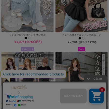
マシュマロワンポイントサンダル
チャーム付きキルティングボストン
(50%OFF)
￥4,675
￥7,200
(
￥7,920)
税込
ReArrival
Sale