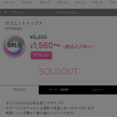
ブラック
ブラック
ブラック
ブラック
ブラック
ブラック
ブラ
ブラック
フリーサイズ
×
ロゴニットトップス
CFY0022C
¥5,200
1,560〜
¥
（税込
1,716〜
）
¥
70
%OFF
SOLDOUT
商品説明
サイズ・原材料
レビュー
オリジナルロゴが目を惹くデザイン♡
カラーバリエーションも豊富で友達とおソロコーデにも♡
肉厚ニットで暖かく着心地もバツグンです♡