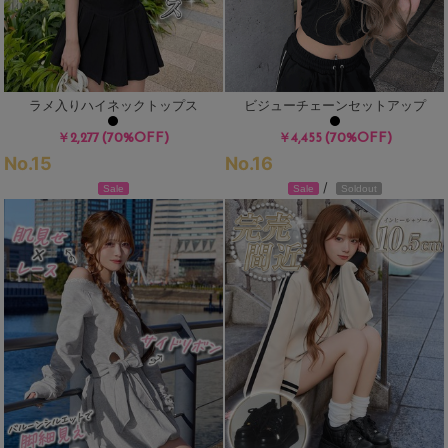
ラメ入りハイネックトップス
ビジューチェーンセットアップ
(70%OFF)
(70%OFF)
￥2,277
￥4,455
No.15
No.16
/
Sale
Sale
Soldout