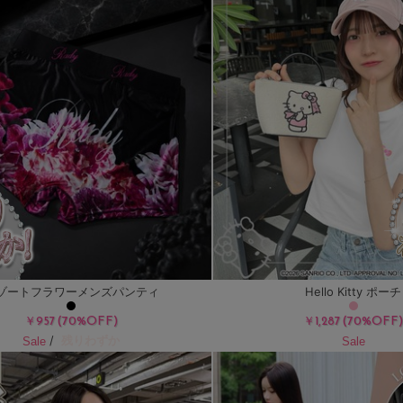
ゾートフラワーメンズパンティ
Hello Kitty ポーチ
(70%OFF)
(70%OFF
￥957
￥1,287
/
残りわずか
Sale
Sale