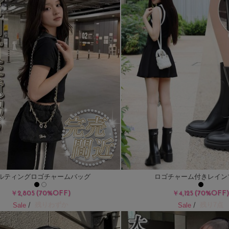
ルティングロゴチャームバッグ
ロゴチャーム付きレイン
(70%OFF)
(70%OFF
￥2,805
￥4,125
/
/
残りわずか
残り7点
Sale
Sale