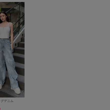
ッグデニム
)