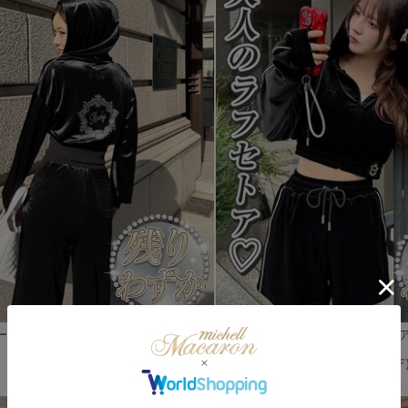
ームビジューベロアセットアップ
ベロアショートセット
(70%OFF)
(70%OFF
￥4,455
￥3,234
/
/
残りわずか
Sale
ReArrival
Sale