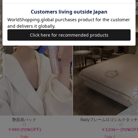
艶肌美パック
Radyフレームロゴシルクタッ
(70%OFF)
(70%OF
￥990
￥3,036〜
/
残りわずか
Sale
Sale