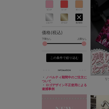
ピンク
レッド
オレンジ
シルバー
ゴールド
選択解除
価格(税込)
下限なし
上限なし
この条件で絞り込む
・
ノベルティ期間中のご注文に
リ
ついて
・
ロゴデザイン不正使用による
逮捕事例