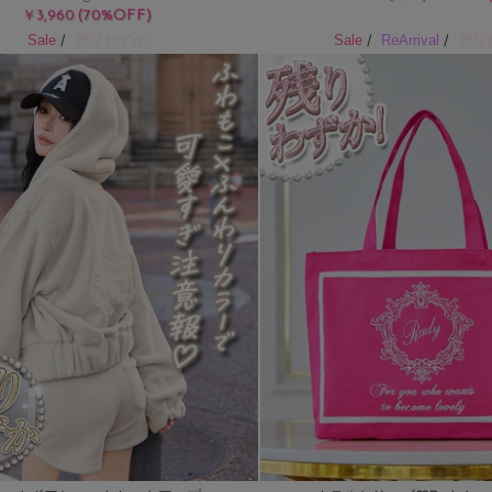
(70%OFF)
￥3,960
/
/
/
残りわずか
残り
Sale
Sale
ReArrival