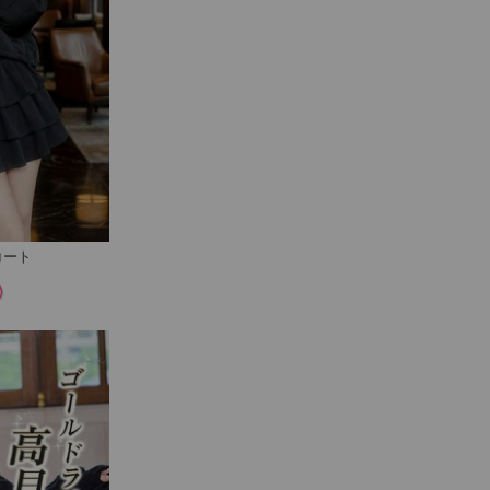
コート
)