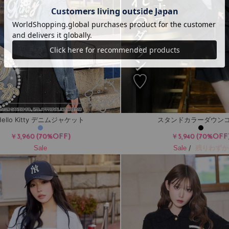
Hello Kitty デニムジャケット
スタンドカラーダウン
(70%OFF)
(70%OFF
￥3,960
￥5,940
/
残りわずか
Sale
Sale