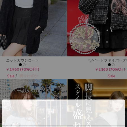
ニットガウンコート
ツイードファイバーダ
(70%OFF)
(70%OFF
￥3,960
￥5,280
/
残りわずか
Sale
Sale