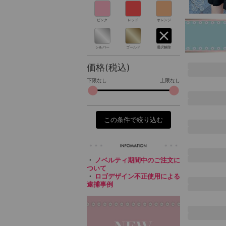
ピンク
レッド
オレンジ
シルバー
ゴールド
選択解除
価格(税込)
下限なし
上限なし
この条件で絞り込む
・
ノベルティ期間中のご注文に
ついて
・
ロゴデザイン不正使用による
逮捕事例