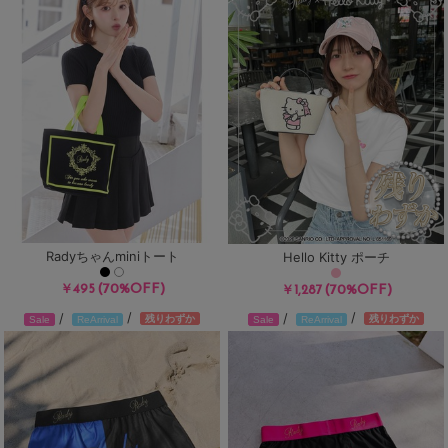
Radyちゃんminiトート
Hello Kitty ポーチ
(70%OFF)
￥495
(70%OFF)
￥1,287
/
/
/
/
残りわずか
残りわずか
Sale
ReArrival
Sale
ReArrival