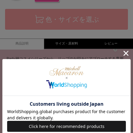
色・サイズを選ぶ
商品説明
サイズ・原材料
レビュー
Rady神コスメシリーズから、リップのお悩みにアプローチする専用
美容液が登場です。
塗った瞬間から優れた保湿力で唇の乾燥を防ぎ、キメを整えふっくら
ぷるぷるのセクシーリップに♪
お休み前や、メイクの前にお使いいただくことをおすすめします。
Made in japan
【アテンション】
※配合成分により、刺激を感じる場合があります。
※こちらは衛生商品の為、ご注文誤り・サイズ違い等の返品交換を承
る事が出来かねますので、ご注文前にご確認をお願い致します。
【クリア】