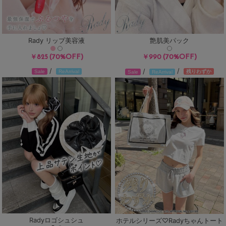
Rady リップ美容液
艶肌美パック
(70%OFF)
(70%OFF)
￥825
￥990
/
/
/
残りわずか
Sale
ReArrival
Sale
ReArrival
Radyロゴシュシュ
ホテルシリーズ♡Radyちゃんトート