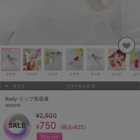
クリア
クリア
クリア
クリア
クリア
ピンク
ピン
クリア
フリーサイズ
○
Rady リップ美容液
NK0016
¥2,500
750
¥
（税込
825
）
¥
70
%OFF