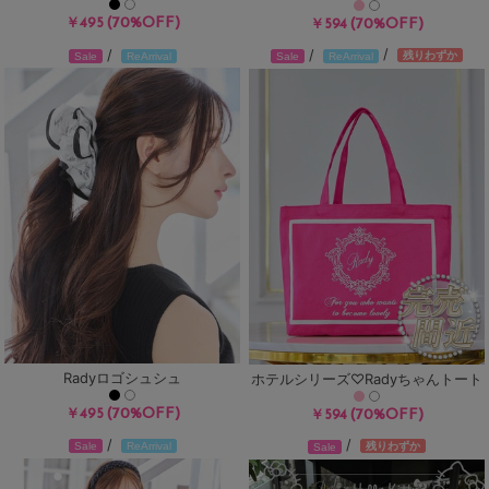
(70%OFF)
￥495
(70%OFF)
￥594
/
/
/
残りわずか
Sale
ReArrival
Sale
ReArrival
Radyロゴシュシュ
ホテルシリーズ♡Radyちゃんトート
(70%OFF)
￥495
(70%OFF)
￥594
/
/
残りわずか
Sale
ReArrival
Sale