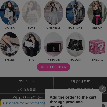
OUTER
TOPS
ONEPIECE
BOTTOMS
SET UP
SHOES
BAG
INTERIOR
GOODS
SPECIAL
ALL ITEM CHECK