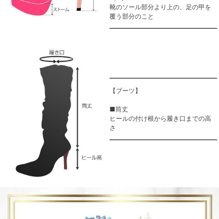
靴のソール部分より上の、足の甲を
覆う部分のこと
【ブーツ】
■筒丈
ヒールの付け根から履き口までの高
さ