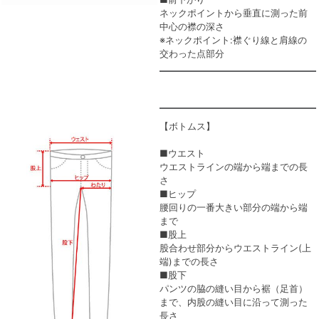
ネックポイントから垂直に測った前
中心の襟の深さ
※ネックポイント:襟ぐり線と肩線の
交わった点部分
【ボトムス】
■ウエスト
ウエストラインの端から端までの長
さ
■ヒップ
腰回りの一番大きい部分の端から端
まで
■股上
股合わせ部分からウエストライン(上
端)までの長さ
■股下
パンツの脇の縫い目から裾（足首）
まで、内股の縫い目に沿って測った
長さ