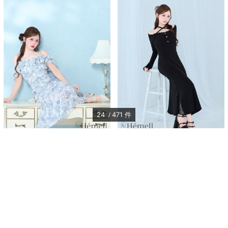
24
471
件
ベルエトワールマーメイドワンピー
【8/20販売】レースポイントマー
ス
メイドワンピース
￥15,000
￥16,000
(
￥16,500)
(
￥17,600)
税込
税込