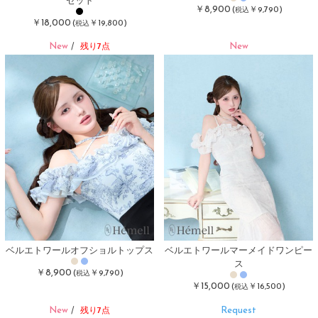
￥8,900
(
￥9,790)
税込
￥18,000
(
￥19,800)
税込
New
New
/
残り7点
ベルエトワールオフショルトップス
ベルエトワールマーメイドワンピー
ス
￥8,900
(
￥9,790)
税込
￥15,000
(
￥16,500)
税込
New
Request
/
残り7点