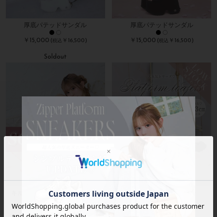
厚底パテッドサンダル
厚底パテッドサンダル
￥15,000
￥15,000
(
￥16,500)
(
￥16,500)
税込
税込
Soldout
残り2点
キルティングウエッジサンダル
エナメル厚底ローファー
￥15,000
￥16,000
(
￥16,500)
(
￥17,600)
税込
税込