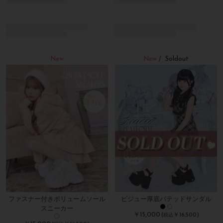
New
New
Soldout
/
ファスナー付きボリュームソール
ビジュー厚底パテッドサンダル
スニーカー
￥15,000
(
￥16,500)
税込