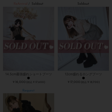
ReArrival
Soldout
Soldout
/
14.5cm最強盛れショートブーツ
12cm盛れるロングブーツ
￥16,000
￥17,000
(
￥17,600)
(
￥18,700)
税込
税込
Request