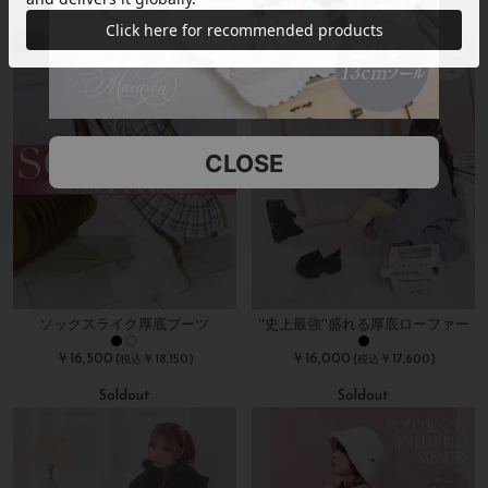
Request
CLOSE
ソックスライク厚底ブーツ
''史上最強''盛れる厚底ローファー
￥16,500
￥16,000
(
￥18,150)
(
￥17,600)
税込
税込
Soldout
Soldout