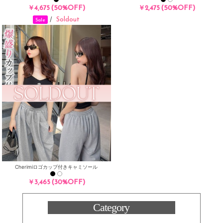
(50%OFF)
(50%OFF)
￥4,675
￥2,475
Soldout
/
Sale
Cherimiロゴカップ付きキャミソール
(30%OFF)
￥3,465
Category