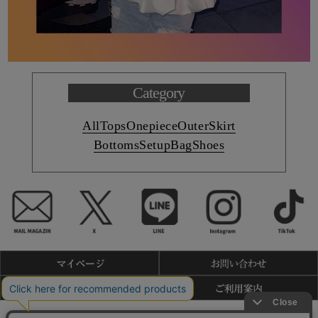
Category
All
Tops
Onepiece
Outer
Skirt
Bottoms
Setup
Bag
Shoes