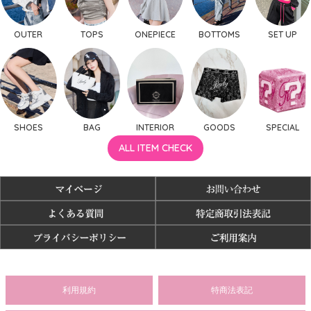
OUTER
TOPS
ONEPIECE
BOTTOMS
SET UP
SHOES
BAG
INTERIOR
GOODS
SPECIAL
ALL ITEM CHECK
利用規約
特商法表記