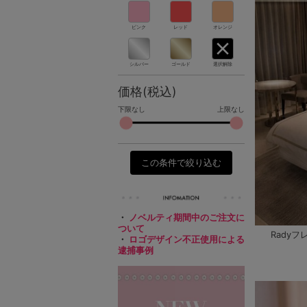
ピンク
レッド
オレンジ
シルバー
ゴールド
選択解除
価格(税込)
下限なし
上限なし
この条件で絞り込む
・
ノベルティ期間中のご注文に
ついて
Rady
・
ロゴデザイン不正使用による
逮捕事例