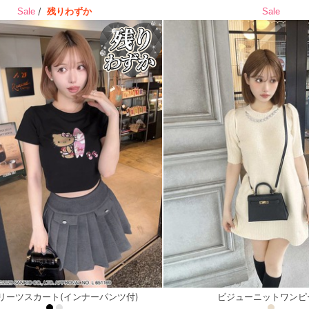
/
残りわずか
Sale
Sale
リーツスカート(インナーパンツ付)
ビジューニットワンピ