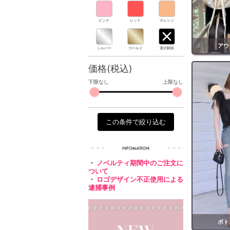
ピンク
レッド
オレンジ
アウ
シルバー
ゴールド
選択解除
価格(税込)
下限なし
上限なし
この条件で絞り込む
・
ノベルティ期間中のご注文に
ついて
・
ロゴデザイン不正使用による
逮捕事例
ボト