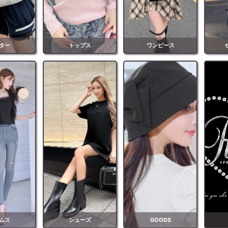
ター
トップス
ワンピース
ムス
シューズ
GOODS