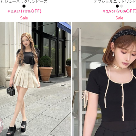
ビジューネックワンピース
オフショルニットワン
(70%OFF)
(70%OFF
￥2,937
￥2,937
Sale
Sale