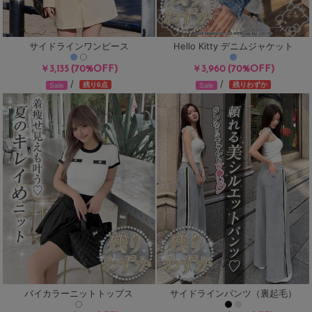
サイドラインワンピース
Hello Kitty デニムジャケット
(70%OFF)
(70%OFF)
￥3,135
￥3,960
/
/
残り6点
残りわずか
Sale
Sale
バイカラーニットトップス
サイドラインパンツ（裏起毛）