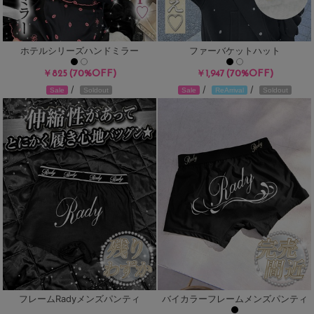
ホテルシリーズハンドミラー
ファーバケットハット
(70%OFF)
(70%OFF)
￥825
￥1,947
/
/
/
Sale
Soldout
Sale
ReArrival
Soldout
フレームRadyメンズパンティ
バイカラーフレームメンズパンティ