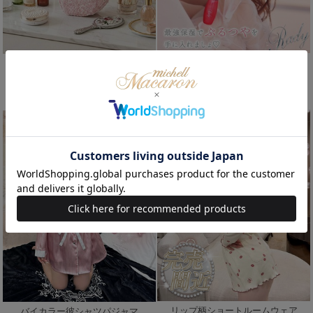
Rady リップ美容液
ツイードキルティングハートポーチ
(70%OFF)
(70%OFF)
￥825
￥1,947
/
/
残りわずか
Sale
Soldout
Sale
リップ柄ショートルームウェア
バイカラー彼シャツパジャマ