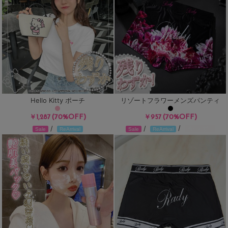
Hello Kitty ポーチ
リゾートフラワーメンズパンティ
(70%OFF)
(70%OFF)
￥1,287
￥957
/
/
/
残りわずか
Sale
ReArrival
Sale
ReArrival