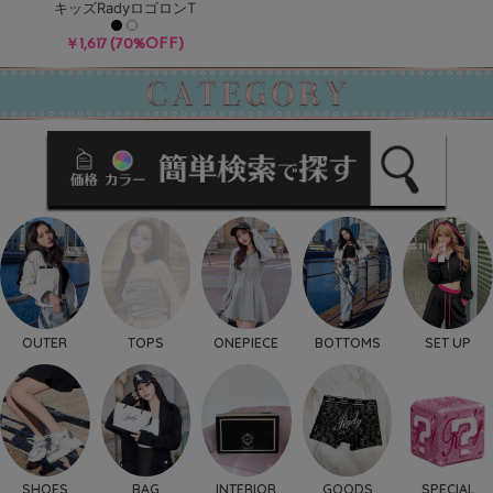
キッズRadyロゴロンT
(70%OFF)
￥1,617
OUTER
TOPS
ONEPIECE
BOTTOMS
SET UP
SHOES
BAG
INTERIOR
GOODS
SPECIAL