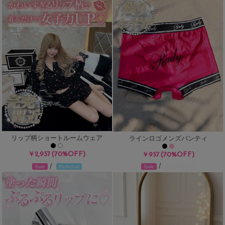
リップ柄ショートルームウェア
ラインロゴメンズパンティ
(70%OFF)
￥2,937
(70%OFF)
￥957
/
/
残りわずか
Sale
ReArrival
Sale