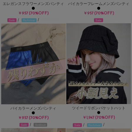
エレガンスフラワーメンズパンティ
バイカラーフレームメンズパンティ
(70%OFF)
(70%OFF)
￥957
￥957
/
/
残りわずか
Sale
Sale
ReArrival
ツイードリボンバケットハット
バイカラーメンズパンティ
(70%OFF)
(70%OFF)
￥1,947
￥957
/
/
/
残りわずか
Sale
Soldout
Sale
ReArrival