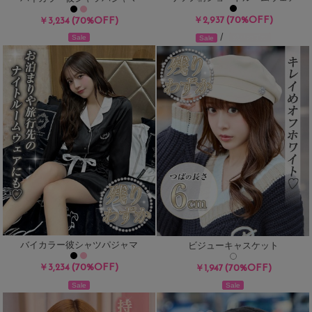
(70%OFF)
(70%OFF)
￥2,937
￥3,234
/
残りわずか
Sale
Sale
バイカラー彼シャツパジャマ
ビジューキャスケット
(70%OFF)
￥3,234
(70%OFF)
￥1,947
Sale
Sale