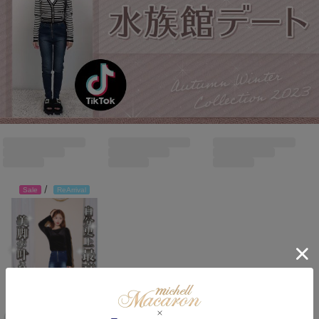
/
Sale
ReArrival