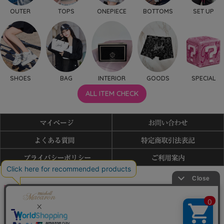
OUTER
TOPS
ONEPIECE
BOTTOMS
SET UP
SHOES
BAG
INTERIOR
GOODS
SPECIAL
ALL ITEM CHECK
利用規約
特商法表記
よくある質問