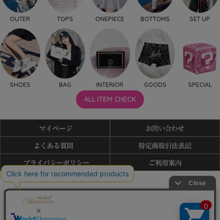
OUTER
TOPS
ONEPIECE
BOTTOMS
SET UP
SHOES
BAG
INTERIOR
GOODS
SPECIAL
ALL ITEM CHECK
利用規約
特商法表記