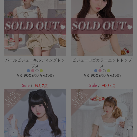
パールビジューキルティングトッ
ビジューロゴカラーニットトップ
プス
ス
￥8,900
￥8,900
(
￥9,790)
(
￥9,790)
税込
税込
Sale
Sale
/
残り7点
/
残り4点