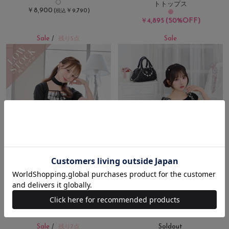
トトップス
￥8,900
(
￥9,790)
税込
(50%OFF)
￥4,895
Sale
Sale
/
残り5点
チョーカーリボンチェックキャミ
ショルダーリボンチェックキャミ
トップス
トップス
(40%OFF)
(50%OFF)
￥6,600
￥5,500
Sale
Soldout
/
残り7点