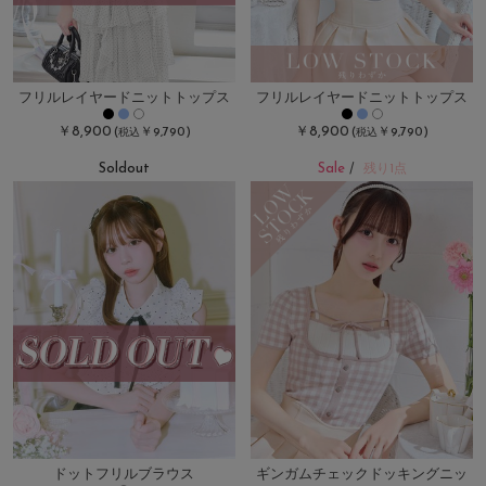
フリルレイヤードニットトップス
フリルレイヤードニットトップス
￥8,900
￥8,900
(
￥9,790)
(
￥9,790)
税込
税込
Soldout
Sale
/
残り1点
ドットフリルブラウス
ギンガムチェックドッキングニッ