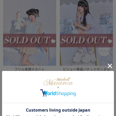
フリル美脚スカート
ビジュー厚底パテッドサンダル
￥7,900
￥15,000
(
￥8,690)
(
￥16,500)
税込
税込
Sale
Soldout
/
残り3点