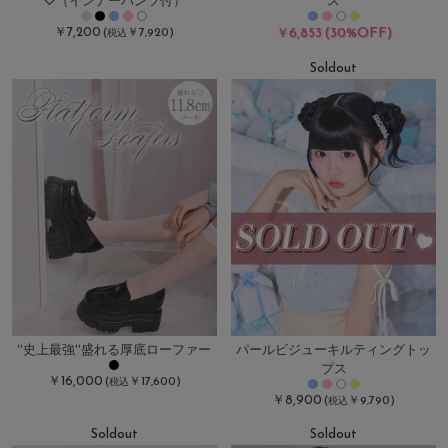
♡（インナーパンツ付）
ス
￥7,200
(30%OFF)
(
￥7,920)
￥6,853
税込
Soldout
''史上最強''盛れる厚底ローファー
パールビジューキルティングトッ
プス
￥16,000
(
￥17,600)
税込
￥8,900
(
￥9,790)
税込
Soldout
Soldout