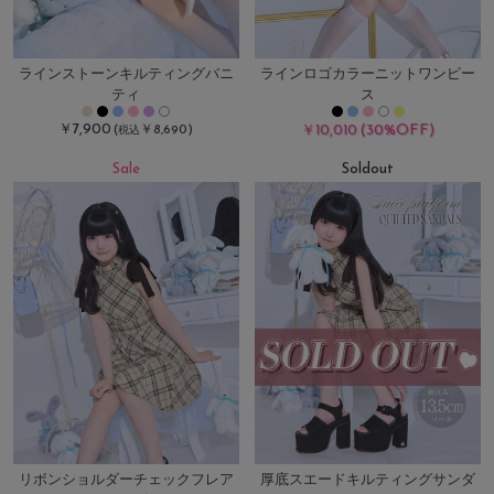
ラインストーンキルティングバニ
ラインロゴカラーニットワンピー
ティ
ス
￥7,900
(30%OFF)
(
￥8,690)
￥10,010
税込
Sale
Soldout
リボンショルダーチェックフレア
厚底スエードキルティングサンダ