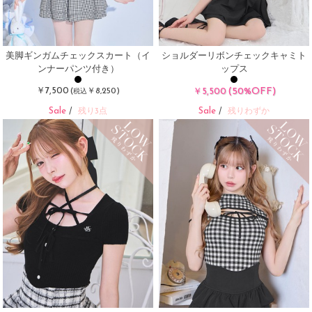
美脚ギンガムチェックスカート（イ
ショルダーリボンチェックキャミト
ンナーパンツ付き）
ップス
￥7,500
(50%OFF)
(
￥8,250)
￥5,500
税込
Sale
Sale
/
残り3点
/
残りわずか