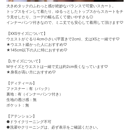
大きめタックのふわっと感が絶妙なバランスで可愛いスカート。
トップスをインして着たり、ゆるっとしたトップスからスカートをチ
ラ見せしたり、コーデの幅も広くて使いやすさも◎
インナーパンツ付きなので、ミニ丈でも安心して着用して頂けます♡
【XXSサイズについて】
ウエストがぐるり4cm小さい(平置きで2cm)、丈はXSと一緒です♡
★ウエスト緩かった人におすすめ♡
★145cm以下の人に特におすすめ♡
【Lサイズについて】
Mサイズとウエストは一緒で丈は約2cm長くなっています♡
★身長が高い方におすすめ♡
【ディティール】
ファスナー：有（バック）
裏地：有（インナーパンツ付き）
生地の透け感：無
ポケット：無
【アテンション】
●ドライクリーニング不可
●洗濯やクリーニングは、必ず表示をご確認ください。