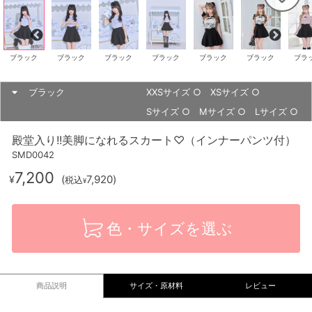
ブラック
ブラック
ブラック
ブラック
ブラック
ブラック
ブラ
ブラック
XXSサイズ
○
XSサイズ
○
Sサイズ
○
Mサイズ
○
Lサイズ
○
殿堂入り!!美脚になれるスカート♡（インナーパンツ付）
SMD0042
7,200
(
7,920
)
¥
税込
¥
色・サイズを選ぶ
商品説明
サイズ・原材料
レビュー