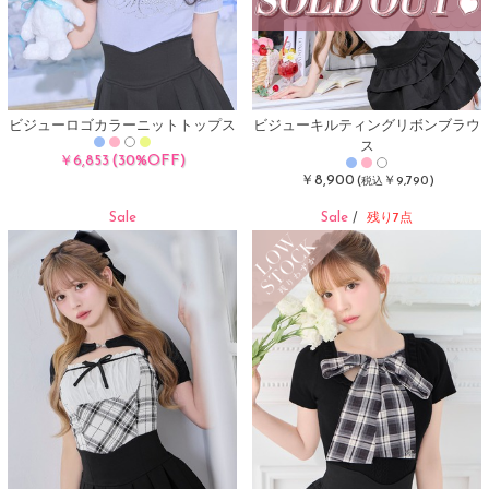
ビジューロゴカラーニットトップス
ビジューキルティングリボンブラウ
ス
(30%OFF)
￥6,853
￥8,900
(
￥9,790)
税込
Sale
Sale
/
残り7点