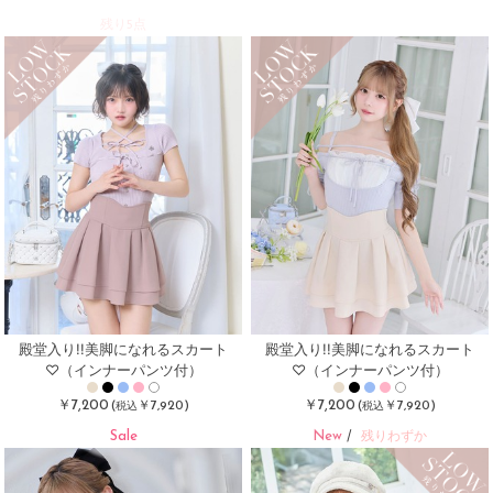
残り5点
殿堂入り!!美脚になれるスカート
殿堂入り!!美脚になれるスカート
♡（インナーパンツ付）
♡（インナーパンツ付）
￥7,200
￥7,200
(
￥7,920)
(
￥7,920)
税込
税込
Sale
New
/
残りわずか