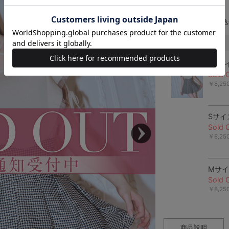
SMD0226
7,500
¥
(
税込
ブラック
XSサ
Sold 
￥8,2
Sサイ
Sold 
￥8,2
Mサ
Sold 
￥8,2
商品説明