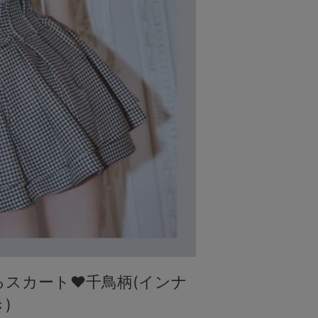
るスカート♥千鳥柄(インナ
)