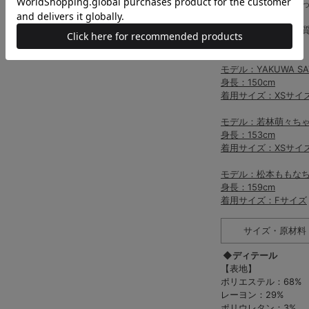
プリーツを美しく保
い。
尚、これらは商品性
す。
モデル：YAKUWA SA
身長：150cm
着用サイズ：XSサイ
モデル：若林萌々ち
身長：153cm
着用サイズ：XSサイ
モデル：松本ももな
身長：159cm
着用サイズ：Fサイズ
サイズ・原材料
◆ディテール
【表地】
ポリエステル：68%
レーヨン：29%
ポリウレタン：3%