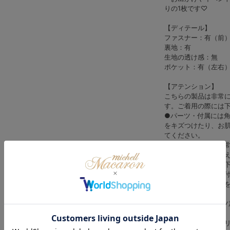
りの1枚です♡
【ディテール】
ファスナー：有（前
裏地：有
生地の透け感：無
ポケット：有（左右
【アテンション】
こちらの製品は非常
す。ご着用の際には
●パーツ・付属には
をキズつけたり、お
てください。
●パーツ・付属は非
さい。又、衝撃を与
扱いにはお気をつけ
●パーツ・付属は手
います。予めご了承
※この製品はプリー
せん。
着用や洗濯によりプ