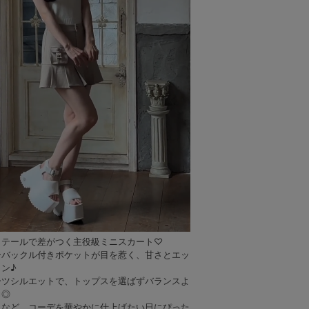
ベージュ
ベージュ
ベージュ
ベージュ
ベージュ
ベ
ィテールで差がつく主役級ミニスカート♡
ーバックル付きポケットが目を惹く、甘さとエッ
ン♪
ーツシルエットで、トップスを選ばずバランスよ
力◎
トなど、コーデを華やかに仕上げたい日にぴった