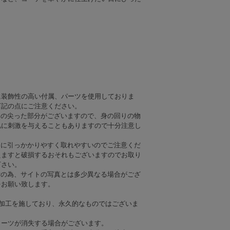
）
）
に装飾性の高い付属、パーツを使用しておりま
下記の点にご注意ください。
角の尖った部分がございますので、身の回りの物
肌に刺激を与えることもありますので十分注意し
常に引っかかりやすく取れやすいのでご注意くだ
えますと破損するおそれもございますのでお取り
下さい。
付の為、サイトの写真とは多少異なる場合がござ
をお願い致します。
ツ加工を施しており、永久的なものではございま
リーツが消失する場合がございます。