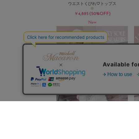
ウエストくびれ♡トップス
(50%OFF)
￥4,895
New
ファスナー付きボリュームソールスニ
ーカー
￥15,000
(
￥16,500)
税込