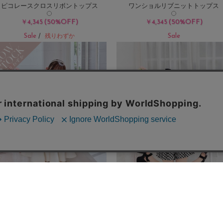
ピコレースクロスリボントップス
ワンショルリブニットトップス
(50%OFF)
(50%OFF)
￥4,345
￥4,345
Sale
Sale
/
残りわずか
キラキラツイードフレアミニスカート
ショルダーリボンチェックプリーツ
ンピ
(50%OFF)
￥5,225
(50%OFF)
￥8,250