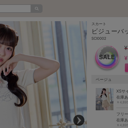
スカート
ビジューバ
SCI0002
¥
¥
ベージュ
XSサ
在庫
￥4,8
フリ
在庫
￥4,8