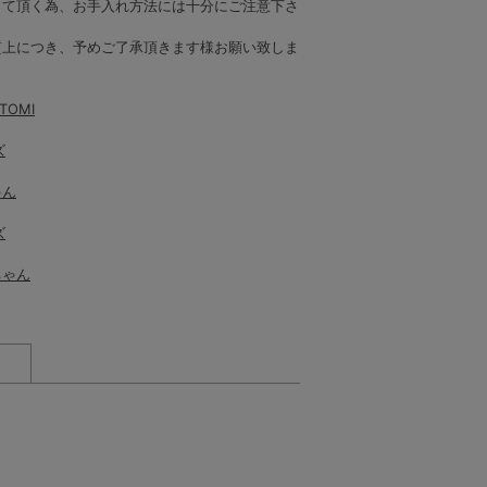
って頂く為、お手入れ方法には十分にご注意下さ
質上につき、予めご了承頂きます様お願い致しま
TOMI
ズ
ゃん
ズ
ちゃん