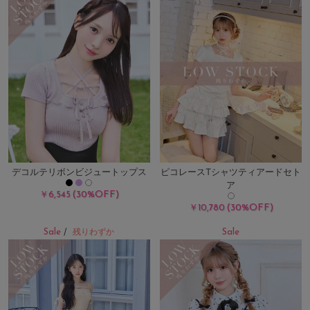
デコルテリボンビジュートップス
ピコレースTシャツティアードセト
ア
(30%OFF)
￥6,545
(30%OFF)
￥10,780
Sale
Sale
/
残りわずか