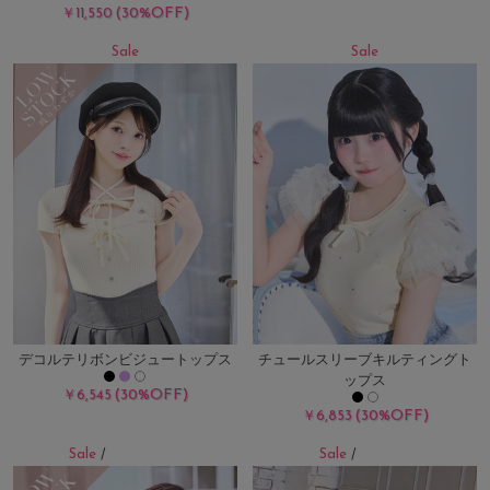
(30%OFF)
￥11,550
Sale
Sale
デコルテリボンビジュートップス
チュールスリーブキルティングト
ップス
(30%OFF)
￥6,545
(30%OFF)
￥6,853
Sale
Sale
/
残りわずか
/
残り7点