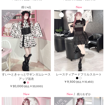
New
残り4点
すい〜ときゃっと♡ギンガムレース
レースティアードフリルスカート
アップ浴衣
￥9,500
(
￥10,450)
税込
￥20,000
(
￥22,000)
税込
New
New
/
残りわずか