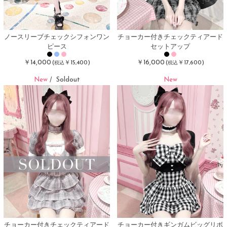
ノースリーブチェックシフォンワン
チョーカー付きチェックティアード
ピース
セットアップ
￥14,000
￥16,000
(
￥15,400)
(
￥17,600)
税込
税込
New
Soldout
New
/
チョーカー付きチェックティアード
チョーカー付きギンガムビッグリボ