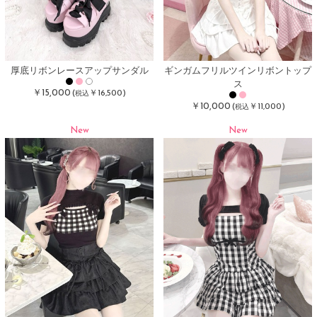
厚底リボンレースアップサンダル
ギンガムフリルツインリボントップ
ス
￥15,000
(
￥16,500)
税込
￥10,000
(
￥11,000)
税込
New
New