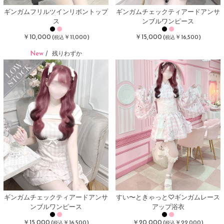
ギンガムフリルツインリボントップ
ギンガムチェックティアードアンサ
ス
ンブルワンピース
￥10,000
￥15,000
(
￥11,000)
(
￥16,500)
税込
税込
New
/
残りわずか
ギンガムチェックティアードアンサ
すい〜ときゃっと♡ギンガムレース
ンブルワンピース
アップ浴衣
￥15,000
￥20,000
(
￥16,500)
(
￥22,000)
税込
税込