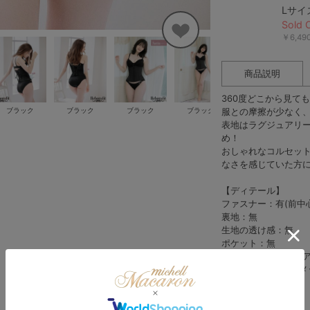
Lサイ
Sold 
￥6,4
商品説明
360度どこから見て
ブラック
ブラック
ブラック
ブラック
服との摩擦が少なく
ブラック
表地はラグジュアリ
め！
おしゃれなコルセッ
なさを感じていた方
【ディテール】
ファスナー：有(前中
裏地：無
生地の透け感：無
ポケット：無
その他：後ろレース
※後ろ当て布部分は
グ生地使用
【アテンション】