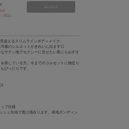
ズ
SOLDOUT
Out
90（税込）
も見違えるスリムラインボディメイク。
、洋服のシルエットがきれいに出ます◎
ブラック
ブラック
ブラック
ブラック
ブラック
ブ
ーなサテン地でセクシーに見せたい夜にもおすす
トを探している方、今までのコルセットに物足り
にもぴったりです。
心)
アップ仕様
メッシュ生地で透け感在ります。表地ボンディン