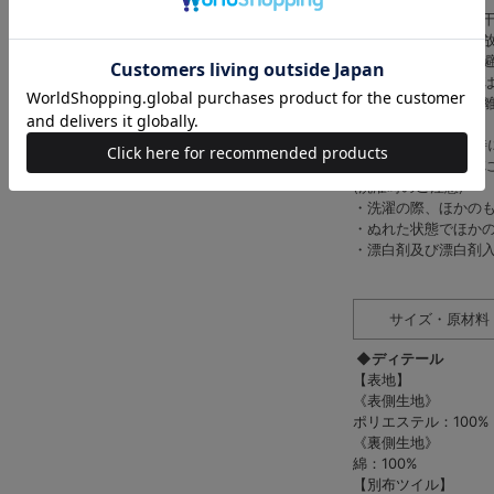
・形を整えて日陰で
・濡れたまま長時間
・タンブラー乾燥は
・ポンディング加工
工は徐々に劣化、剥
い。
・この素材は摩擦(特
時は他の衣料や下着
(洗濯時のご注意)
・洗濯の際、ほかの
・ぬれた状態でほか
・漂白剤及び漂白剤
サイズ・原材料
◆ディテール
【表地】
《表側生地》
ポリエステル：100%
《裏側生地》
綿：100%
【別布ツイル】