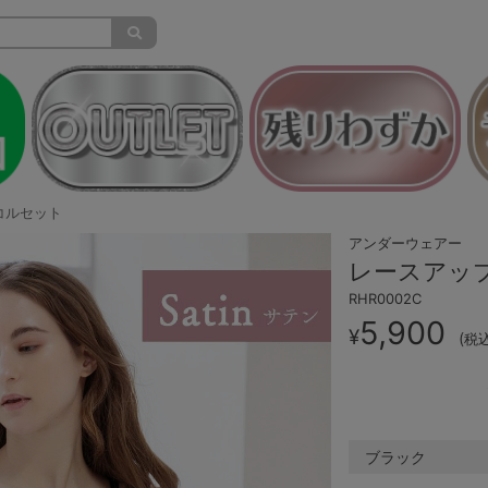
コルセット
アンダーウェアー
レースアッ
RHR0002C
5,900
¥
(
税
ブラック