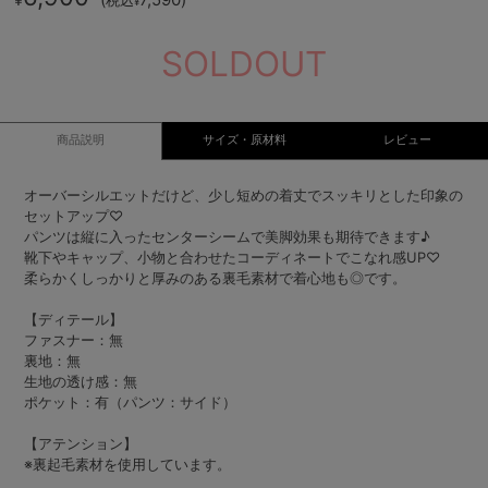
¥
SOLDOUT
商品説明
サイズ・原材料
レビュー
オーバーシルエットだけど、少し短めの着丈でスッキリとした印象の
セットアップ♡
パンツは縦に入ったセンターシームで美脚効果も期待できます♪
靴下やキャップ、小物と合わせたコーディネートでこなれ感UP♡
柔らかくしっかりと厚みのある裏毛素材で着心地も◎です。
【ディテール】
ファスナー：無
裏地：無
生地の透け感：無
ポケット：有（パンツ：サイド）
【アテンション】
※裏起毛素材を使用しています。