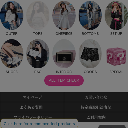
OUTER
TOPS
ONEPIECE
BOTTOMS
SET UP
SHOES
BAG
INTERIOR
GOODS
SPECIAL
ALL ITEM CHECK