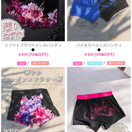
リゾートフラワーメンズパンティ
バイカラーメンズパンティ
(70%OFF)
(70%OFF)
￥957
￥957
/
/
/
残りわずか
残りわずか
Sale
Sale
ReArrival