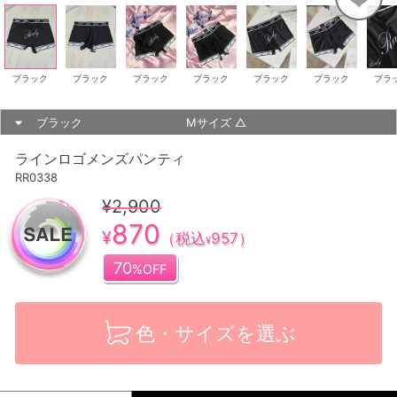
ブラック
ブラック
ブラック
ブラック
ブラック
ブラック
ブラ
ブラック
Mサイズ
△
ラインロゴメンズパンティ
RR0338
¥2,900
870
¥
（税込
957
）
¥
70
%OFF
色・サイズを選ぶ