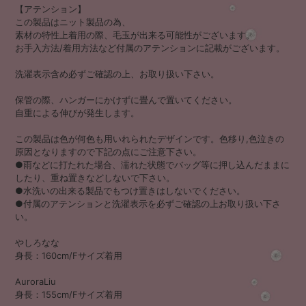
【アテンション】
この製品はニット製品の為、
素材の特性上着用の際、毛玉が出来る可能性がございます。
お手入方法/着用方法など付属のアテンションに記載がございます。
洗濯表示含め必ずご確認の上、お取り扱い下さい。
保管の際、ハンガーにかけずに畳んで置いてください。
自重による伸びが発生します。
この製品は色が何色も用いれられたデザインです。色移り,色泣きの
原因となりますので下記の点にご注意下さい。
●雨などに打たれた場合、濡れた状態でバッグ等に押し込んだままに
したり、重ね置きなどしないで下さい。
●水洗いの出来る製品でもつけ置きはしないでください。
●付属のアテンションと洗濯表示を必ずご確認の上お取り扱い下さ
い。
やしろなな
身長：160cm/Fサイズ着用
AuroraLiu
身長：155cm/Fサイズ着用