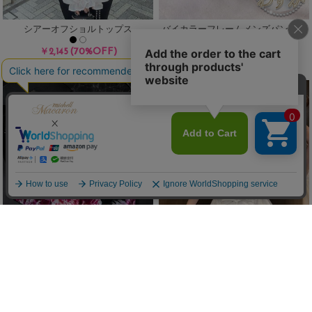
シアーオフショルトップス
バイカラーフレームメンズパンティ
(70%OFF)
(70%OFF)
￥2,145
￥957
/
/
残りわずか
残りわずか
Sale
Sale
リゾートフラワーメンズパンティ
パールラインバルーンセットアップ
(70%OFF)
(70%OFF)
￥957
￥3,234