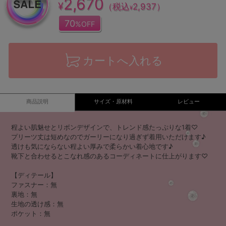
2,670
¥
（税込
2,937
）
¥
70
%OFF
カートへ入れる
商品説明
サイズ・原材料
レビュー
程よい肌魅せとリボンデザインで、トレンド感たっぷりな1着♡
プリーツ丈は短めなのでガーリーになり過ぎず着用いただけます♪
透けも気にならない程よい厚みで柔らかい着心地です♪
靴下と合わせるとこなれ感のあるコーディネートに仕上がります♡
【ディテール】
ファスナー：無
裏地：無
生地の透け感：無
ポケット：無