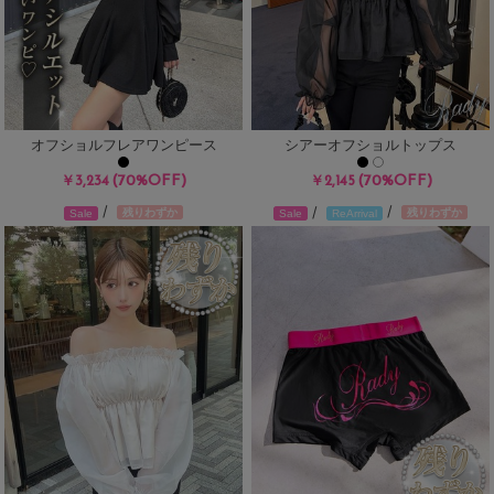
オフショルフレアワンピース
シアーオフショルトップス
(70%OFF)
(70%OFF)
￥3,234
￥2,145
/
/
/
残りわずか
残りわずか
Sale
Sale
ReArrival