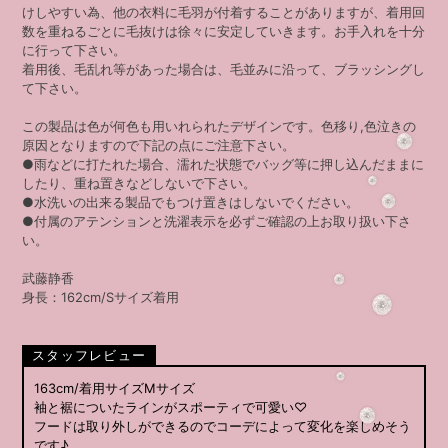
けしやすい為、他の衣料に毛羽が付着することがありますが、着用回
数を重ねるごとに毛抜けは徐々に安定していきます。お手入れを十分
に行って下さい。
着用後、毛乱れ等があった場合は、毛並みに沿って、ブラッシングし
て下さい。
この製品は色が何色も用いれられたデザインです。色移り,色泣きの
原因となりますので下記の点にご注意下さい。
●雨などに打たれた場合、濡れた状態でバッグ等に押し込んだままに
したり、重ね置きなどしないで下さい。
●水洗いの出来る製品でもつけ置きはしないでください。
●付属のアテンションと洗濯表示を必ずご確認の上お取り扱い下さ
い。
武藤静香
身長：162cm/Sサイズ着用
スタッフレビュー
163cm/着用サイズMサイズ
袖と裾についたラインがスポーティで可愛い♡
フードは取り外しができるのでコーデによって変化を楽しめそう
です♪