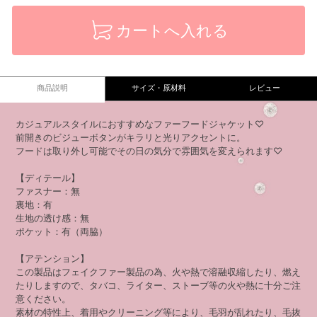
カートへ入れる
商品説明
サイズ・原材料
レビュー
カジュアルスタイルにおすすめなファーフードジャケット♡
前開きのビジューボタンがキラリと光りアクセントに。
フードは取り外し可能でその日の気分で雰囲気を変えられます♡
【ディテール】
ファスナー：無
裏地：有
生地の透け感：無
ポケット：有（両脇）
【アテンション】
この製品はフェイクファー製品の為、火や熱で溶融収縮したり、燃え
たりしますので、タバコ、ライター、ストーブ等の火や熱に十分ご注
意ください。
素材の特性上、着用やクリーニング等により、毛羽が乱れたり、毛抜