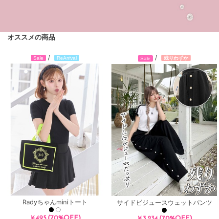
オススメの商品
/
/
残りわずか
Sale
ReArrival
Sale
Radyちゃんminiトート
サイドビジュースウェットパンツ
(70%OFF)
￥495
(70%OFF)
￥3,234