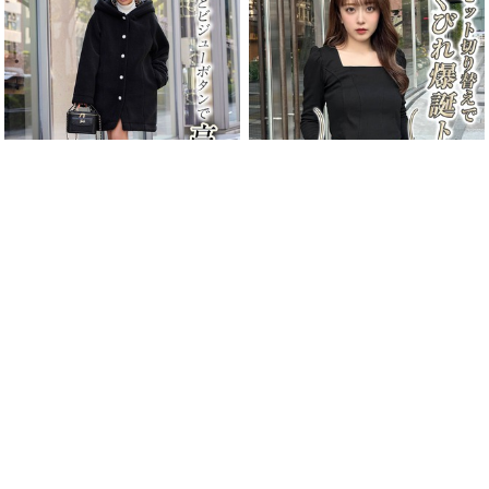
ビジューボアアウター
コルセットロンT
(70%OFF)
￥5,940
(70%OFF)
￥1,947
/
/
/
/
残りわずか
残りわずか
Sale
ReArrival
Sale
ReArrival