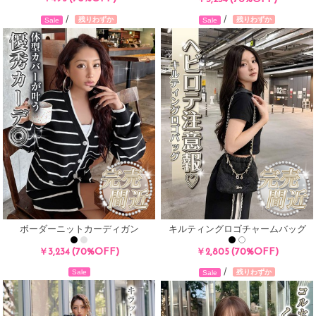
/
/
残りわずか
残りわずか
Sale
Sale
ボーダーニットカーディガン
キルティングロゴチャームバッグ
(70%OFF)
(70%OFF)
￥3,234
￥2,805
/
残りわずか
Sale
Sale