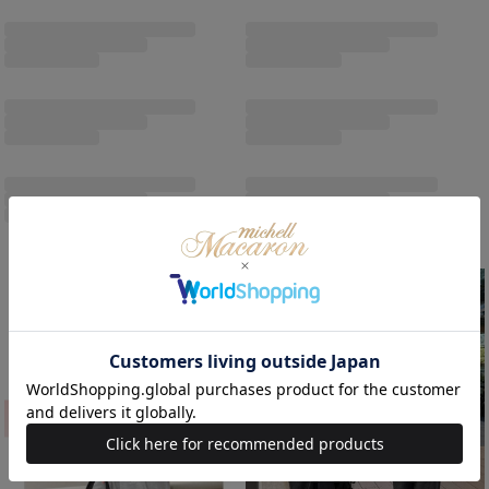
Soldout
Soldout
/
/
Sale
Sale