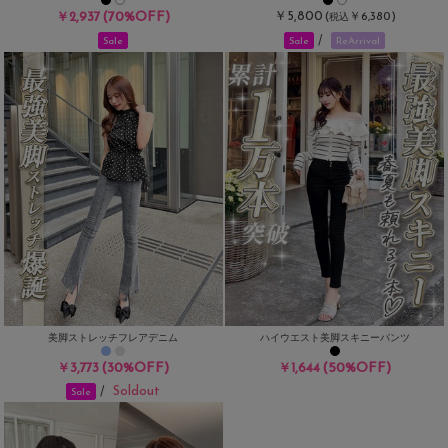
(70%OFF)
￥5,800
￥2,937
(
￥6,380)
税込
/
Sale
Sale
ReArrival
美脚ストレッチフレアデニム
ハイウエスト美脚スキニーパンツ
(30%OFF)
(50%OFF)
￥3,773
￥1,644
Soldout
/
Sale