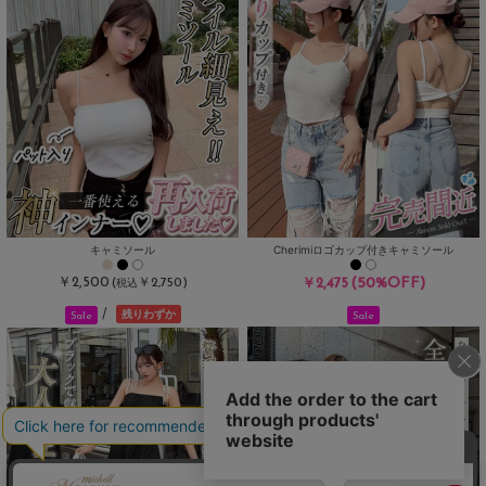
キャミソール
Cherimiロゴカップ付きキャミソール
￥2,500
(50%OFF)
(
￥2,750)
￥2,475
税込
/
残りわずか
Sale
Sale