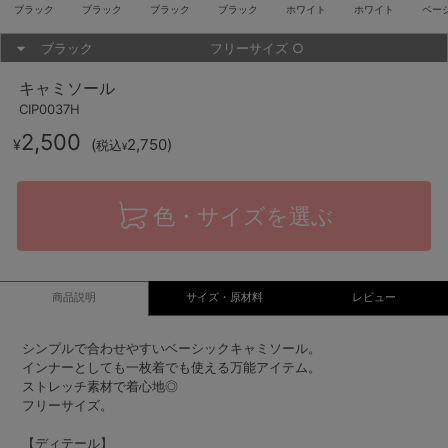
ブラック
ブラック
ブラック
ブラック
ホワイト
ホワイト
ベー
ブラック
フリーサイズ
○
キャミソール
CIP0037H
2,500
(
2,750
)
¥
税込
¥
色・サイズを選ぶ
商品説明
サイズ・原材料
レビュー
シンプルで合わせやすいベーシックキャミソール。
インナーとしても一枚着でも使える万能アイテム。
ストレッチ素材で着心地◎
フリーサイズ。
【ディテール】