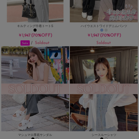
キルティング巾着トートS
ハイウエストワイドデニムパンツ
(70%OFF)
(70%OFF)
￥1,947
￥1,947
Soldout
Soldout
/
Sale
マシュマロ厚底サンダル
シースルーシャツ