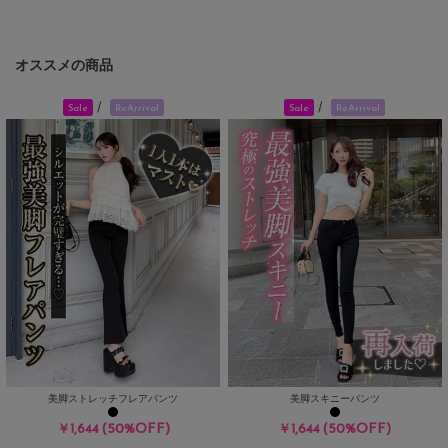
オススメの商品
/
/
Sale
ReArrival
Sale
ReArrival
美脚ストレッチフレアパンツ
美脚スキニーパンツ
(50%OFF)
(50%OFF)
￥1,644
￥1,644