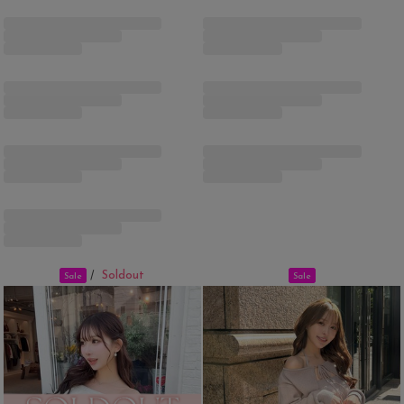
Soldout
/
Sale
Sale