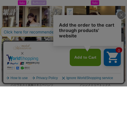
/
Sale
ReArrival
Sale
ハイウエスト美脚スキニーパンツ
アシンメトリートップス
(50%OFF)
(50%OFF)
￥1,644
￥3,245
Sale
Sale