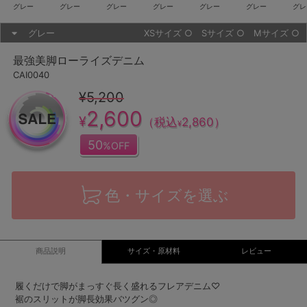
グレー
グレー
グレー
グレー
グレー
グレー
グレ
グレー
XSサイズ
○
Sサイズ
○
Mサイズ
○
最強美脚ローライズデニム
CAI0040
¥5,200
2,600
¥
（税込
2,860
）
¥
50
%OFF
色・サイズを選ぶ
商品説明
サイズ・原材料
レビュー
履くだけで脚がまっすぐ長く盛れるフレアデニム♡
裾のスリットが脚長効果バツグン◎