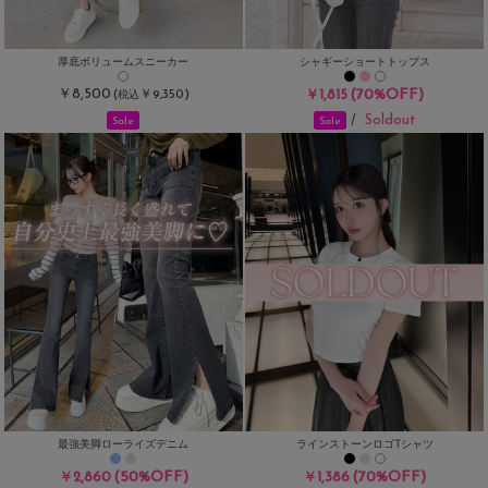
厚底ボリュームスニーカー
シャギーショートトップス
￥8,500
(70%OFF)
(
￥9,350)
￥1,815
税込
Soldout
/
Sale
Sale
最強美脚ローライズデニム
ラインストーンロゴTシャツ
(50%OFF)
(70%OFF)
￥2,860
￥1,386