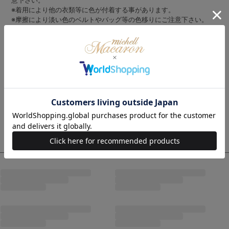
意下さい。
※着用により他の衣類等に色が付着する事があります。
※摩擦により淡い色のベルトやバッグ等の色移りにご注意下さい。
※下着等は同系色のものを着用されることをおすすめします。
※色落ちしますので、他の物と一緒に洗わないで下さい。
付属のパッドは洗濯、クリーニング時は必ず取り出してください。
パッドは体に沿うように折り曲がりや位置など整えて着用するようお
願いいたします。
ちいぽぽ
身長：158cm/23サイズ着用
コーデ商品
最近チェックした商品