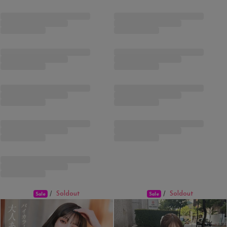
Soldout
Soldout
/
/
Sale
Sale