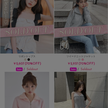
リボントップス
ツイードニットジャケット
(70%OFF)
(70%OFF)
￥2,607
￥2,937
Soldout
Soldout
/
/
Sale
Sale