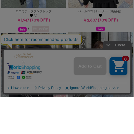
ロゴモチーフタンクトップ
パールロゴトレーナー（裏起毛）
(70%OFF)
(70%OFF)
￥1,947
￥2,607
/
残りわずか
Sale
Sale
ワンショルビッグトップス
アーガイルスタッズフーディ（裏起毛）
(70%OFF)
￥2,277
(70%OFF)
￥2,607