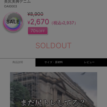
美尻美脚デニム
OAI0003
¥8,900
2,670
¥
（税込
2,937
）
¥
70
%OFF
SOLDOUT
商品説明
サイズ・原材料
レビュー