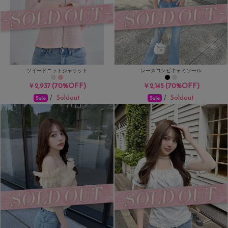
ツイードニットジャケット
レースコンビキャミソール
(70%OFF)
(70%OFF)
￥2,937
￥2,145
Soldout
Soldout
/
/
Sale
Sale