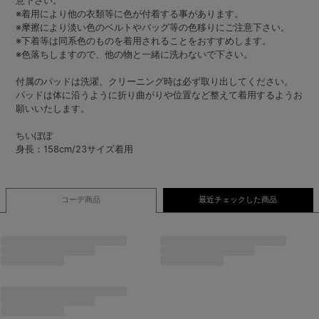
意下さい。
※着用により他の衣類等に色が付着する事があります。
※摩擦により淡い色のベルトやバッグ等の色移りにご注意下さい。
※下着等は同系色のものを着用されることをおすすめします。
※色落ちしますので、他の物と一緒に洗わないで下さい。
付属のパッドは洗濯、クリーニング時は必ず取り出してください。
パッドは体に沿うように折り曲がりや位置など整えて着用するようお
願いいたします。
ちいぽぽ
身長：158cm/23サイズ着用
コーデ商品
最近チェックした商品