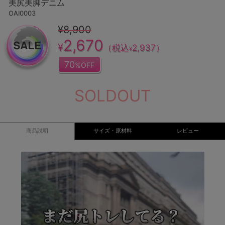
美尻美脚デニム
OAI0003
¥8,900
2,670
¥
（税込
2,937
）
¥
70
%OFF
SOLDOUT
商品説明
サイズ・原材料
レビュー