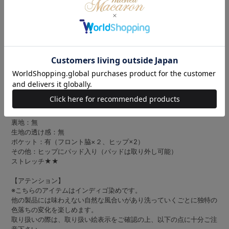
美脚見えバツグンなフレアデニム♡
取り外し可能なパッド入りなのが嬉しいポイント◎
パッドはヒップの外側に入っているのでヒップを丸く見せてくれます
♪
すっきり見えて脚長効果バツグンなのでヘビロテ確定です♡
【ディテール】
ファスナー：有
裏地：無
生地の透け感：無
ポケット：有（フロント脇×２、ヒップ×2）
その他：ヒップにパッド入り（パッドは取り外し可能）
ストレッチ★★
【アテンション】
※こちらのアイテムはインディゴ染めです。
他の製品には味わえない自然な風合いがあり洗っていくごとに独特の
色落ちの変化を楽しめます。
取り扱いの際は、取り扱い絵表示をご確認の上、以下の点に十分ご注