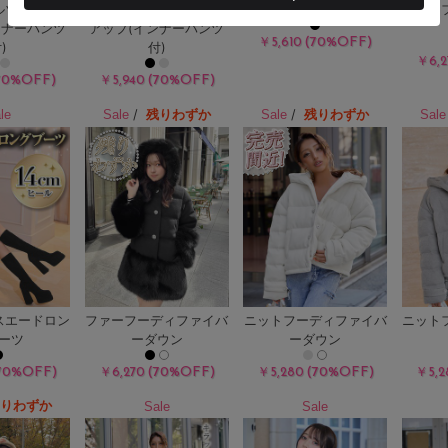
ルゾンセット
ツイードブルゾンセット
バイカラーブルゾン
ファー
ンナーパンツ
アップ(インナーパンツ
(70%OFF)
￥5,610
)
付)
￥6,2
70%OFF)
(70%OFF)
￥5,940
/
/
残りわずか
残りわずか
le
Sale
Sale
Sale
スエードロン
ファーフーディファイバ
ニットフーディファイバ
ニット
ーツ
ーダウン
ーダウン
70%OFF)
(70%OFF)
(70%OFF)
￥6,270
￥5,280
￥5,2
残りわずか
Sale
Sale