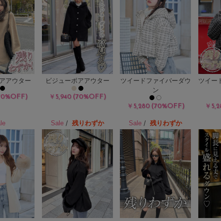
アアウター
ビジューボアアウター
ツイードファイバーダウ
ツイー
ン
70%OFF)
(70%OFF)
￥5,940
(70%OFF)
￥5,280
￥5,2
/
/
残りわずか
残りわずか
le
Sale
Sale