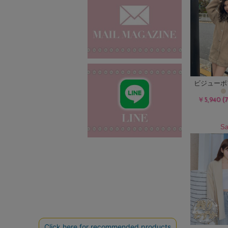
ビジューボ
(
￥5,940
Sa