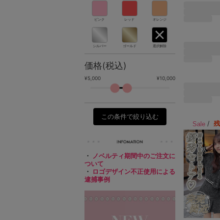
ピンク
レッド
オレンジ
シルバー
ゴールド
選択解除
価格(税込)
¥5,000
¥10,000
この条件で絞り込む
/
Sale
・
ノベルティ期間中のご注文に
ついて
・
ロゴデザイン不正使用による
逮捕事例