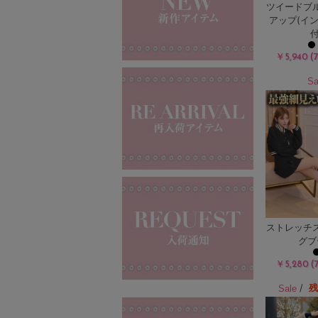
ツイードブ
アップ(イ
付
(
￥5,940
Sa
ストレッチ
グブ
(
￥5,280
/
Sale