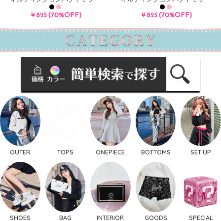
(70%OFF)
(70%OFF)
￥825
￥825
OUTER
TOPS
ONEPIECE
BOTTOMS
SET UP
SHOES
BAG
INTERIOR
GOODS
SPECIAL