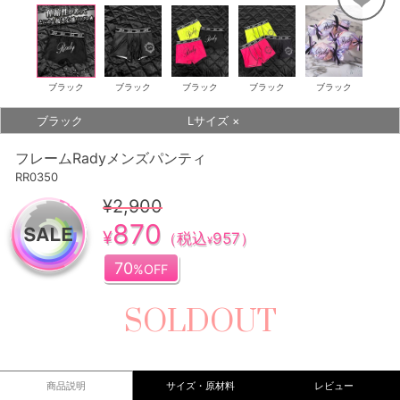
ブラック
ブラック
ブラック
ブラック
ブラック
ブラック
Lサイズ
×
フレームRadyメンズパンティ
RR0350
¥2,900
870
¥
（税込
957
）
¥
70
%OFF
SOLDOUT
商品説明
サイズ・原材料
レビュー