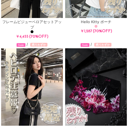
フレームビジューベロアセットアッ
Hello Kitty ポーチ
プ
(70%OFF)
￥1,287
(70%OFF)
￥4,455
/
/
残りわずか
残りわずか
Sale
Sale