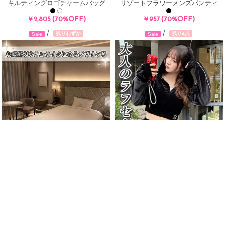
キルティングロゴチャームバッグ
リゾートフラワーメンズパンティ
(70%OFF)
(70%OFF)
￥2,805
￥957
/
/
残りわずか
残り4点
Sale
Sale
Radyフレームロゴシルクタッチベッ
ベロアショートセットアップ
トカバー
(70%OFF)
￥3,234
(70%OFF)
￥2,706〜
/
/
残りわずか
残りわずか
Sale
Sale